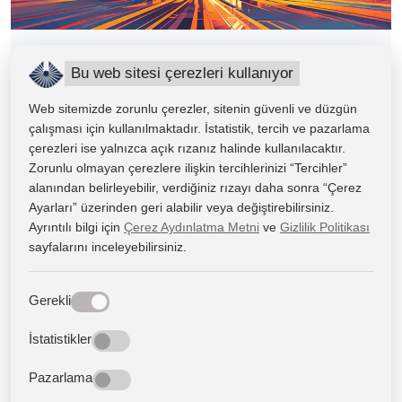
Kapadokya Meslek Yüksekokulu
Sivil Hava Ulaştırma İşletmeciliği
Bu web sitesi çerezleri kullanıyor
Web sitemizde zorunlu çerezler, sitenin güvenli ve düzgün
çalışması için kullanılmaktadır. İstatistik, tercih ve pazarlama
çerezleri ise yalnızca açık rızanız halinde kullanılacaktır.
Zorunlu olmayan çerezlere ilişkin tercihlerinizi “Tercihler”
alanından belirleyebilir, verdiğiniz rızayı daha sonra “Çerez
Ayarları” üzerinden geri alabilir veya değiştirebilirsiniz.
Ayrıntılı bilgi için
Çerez Aydınlatma Metni
ve
Gizlilik Politikası
sayfalarını inceleyebilirsiniz.
Gerekli
İstatistikler
Kapadokya Meslek Yüksekokulu
Sivil Havacılık Kabin Hizmetleri
Pazarlama